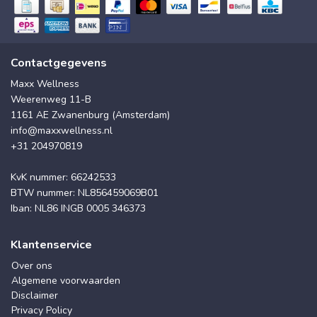
Contactgegevens
Maxx Wellness
Weerenweg 11-B
1161 AE Zwanenburg (Amsterdam)
info@maxxwellness.nl
+31 204970819
KvK nummer: 66242533
BTW nummer: NL856459069B01
Iban: NL86 INGB 0005 346373
Klantenservice
Over ons
Algemene voorwaarden
Disclaimer
Privacy Policy