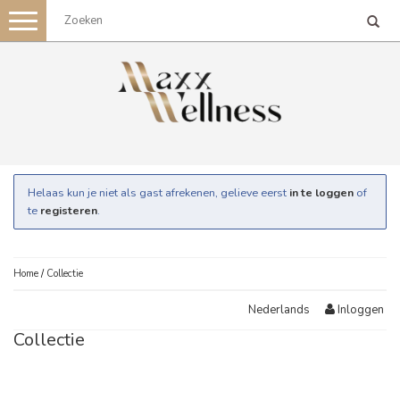
Toggle
navigation
Helaas kun je niet als gast afrekenen, gelieve eerst
in te loggen
of
te
registeren
.
Home
/
Collectie
Inloggen
Nederlands
Collectie