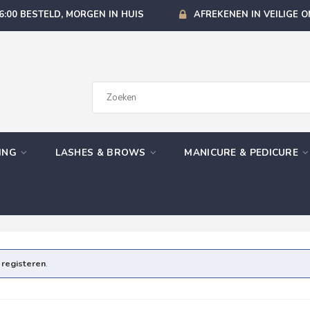
6:00 BESTELD, MORGEN IN HUIS
AFREKENEN IN VEILIGE 
GING
LASHES & BROWS
MANICURE & PEDICURE
e
registeren
.