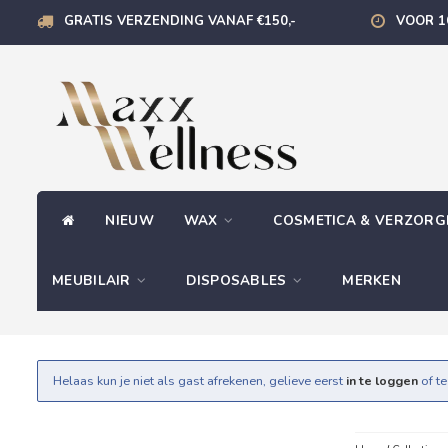
GRATIS VERZENDING VANAF €150,-
VOOR 1
NIEUW
WAX
COSMETICA & VERZOR
MEUBILAIR
DISPOSABLES
MERKEN
Helaas kun je niet als gast afrekenen, gelieve eerst
in te loggen
of t