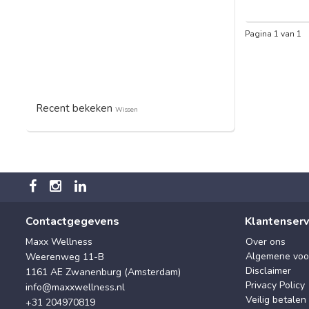
Pagina 1 van 1
Recent bekeken
Wissen
Contactgegevens
Klantenserv
Maxx Wellness
Over ons
Algemene voo
Weerenweg 11-B
Disclaimer
1161 AE Zwanenburg (Amsterdam)
Privacy Policy
info@maxxwellness.nl
Veilig betalen
+31 204970819