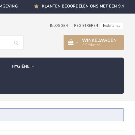
OMGEVING
KLANTEN BEOORDELEN ONS MET EEN 9,4
Nederlands
INLOGGEN
|
REGISTREREN
WINKELWAGEN
0
Producten
HYGIËNE