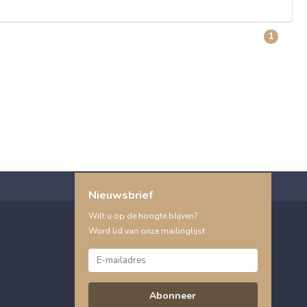
1
Nieuwsbrief
Wilt u op de hoogte blijven?
Word lid van onze mailinglijst:
Abonneer