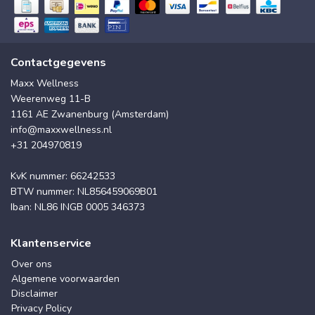
Contactgegevens
Maxx Wellness
Weerenweg 11-B
1161 AE Zwanenburg (Amsterdam)
info@maxxwellness.nl
+31 204970819
KvK nummer: 66242533
BTW nummer: NL856459069B01
Iban: NL86 INGB 0005 346373
Klantenservice
Over ons
Algemene voorwaarden
Disclaimer
Privacy Policy