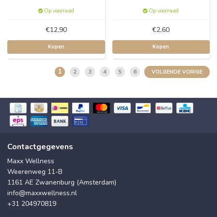
Op voorraad
Op voorraad
€12,90
€2,60
Kopen
Kopen
1
2
3
4
5
6
VOLGENDE VORIGE
Contactgegevens
Maxx Wellness
Weerenweg 11-B
1161 AE Zwanenburg (Amsterdam)
info@maxxwellness.nl
+31 204970819