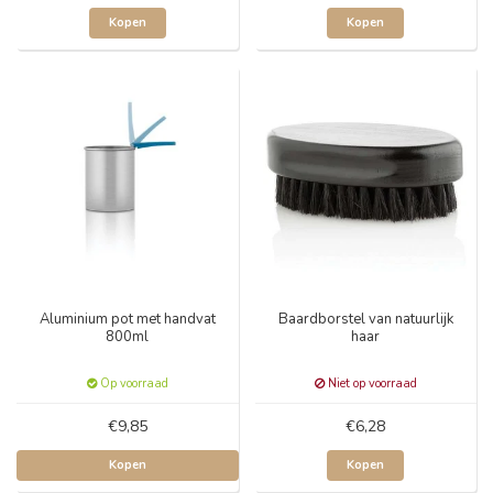
Kopen
Kopen
Aluminium pot met handvat
Baardborstel van natuurlijk
800ml
haar
Op voorraad
Niet op voorraad
€9,85
€6,28
Kopen
Kopen