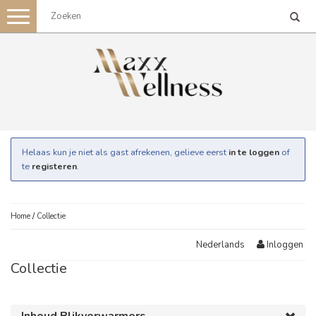
Toggle
navigation
Helaas kun je niet als gast afrekenen, gelieve eerst
in te loggen
of
te
registeren
.
Home
/
Collectie
Inloggen
Nederlands
Collectie