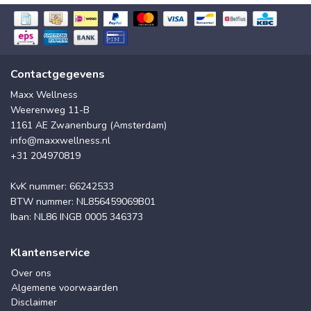
Contactgegevens
Maxx Wellness
Weerenweg 11-B
1161 AE Zwanenburg (Amsterdam)
info@maxxwellness.nl
+31 204970819
KvK nummer: 66242533
BTW nummer: NL856459069B01
Iban: NL86 INGB 0005 346373
Klantenservice
Over ons
Algemene voorwaarden
Disclaimer