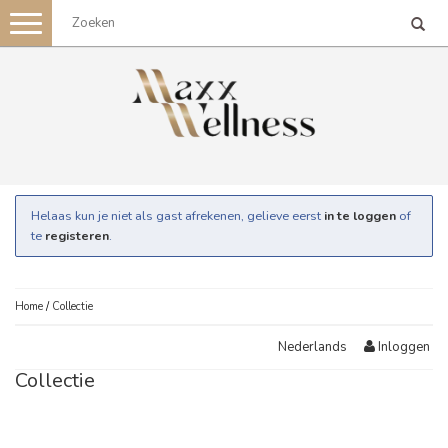
Toggle
navigation
Helaas kun je niet als gast afrekenen, gelieve eerst
in te loggen
of
te
registeren
.
Home
/
Collectie
Inloggen
Nederlands
Collectie