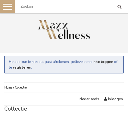
Toggle
navigation
Helaas kun je niet als gast afrekenen, gelieve eerst
in te loggen
of
te
registeren
.
Home
/
Collectie
Inloggen
Nederlands
Collectie