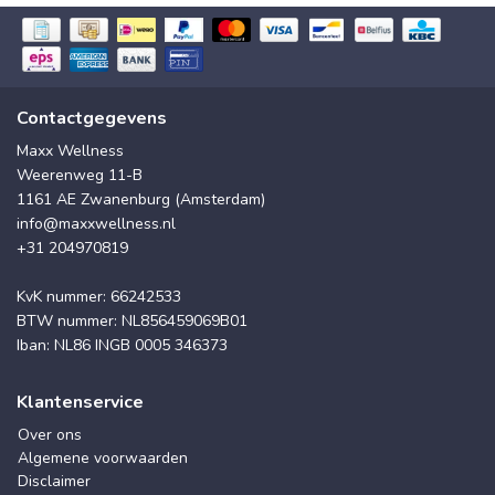
Contactgegevens
Maxx Wellness
Weerenweg 11-B
1161 AE Zwanenburg (Amsterdam)
info@maxxwellness.nl
+31 204970819
KvK nummer: 66242533
BTW nummer: NL856459069B01
Iban: NL86 INGB 0005 346373
Klantenservice
Over ons
Algemene voorwaarden
Disclaimer