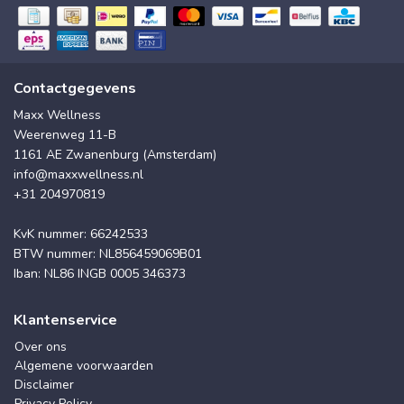
Contactgegevens
Maxx Wellness
Weerenweg 11-B
1161 AE Zwanenburg (Amsterdam)
info@maxxwellness.nl
+31 204970819
KvK nummer: 66242533
BTW nummer: NL856459069B01
Iban: NL86 INGB 0005 346373
Klantenservice
Over ons
Algemene voorwaarden
Disclaimer
Privacy Policy