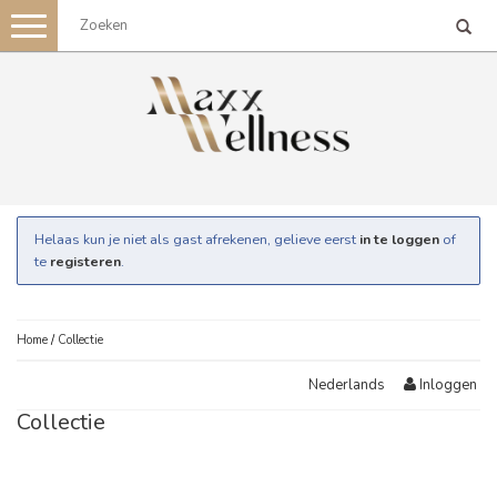
Toggle
navigation
Helaas kun je niet als gast afrekenen, gelieve eerst
in te loggen
of
te
registeren
.
Home
/
Collectie
Inloggen
Nederlands
Collectie