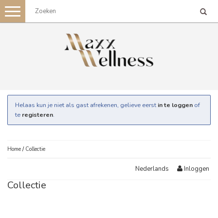
Toggle
navigation
Helaas kun je niet als gast afrekenen, gelieve eerst
in te loggen
of
te
registeren
.
Home
/
Collectie
Inloggen
Nederlands
Collectie