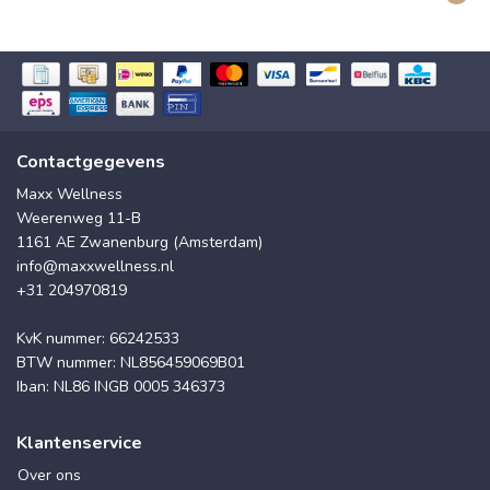
Contactgegevens
Maxx Wellness
Weerenweg 11-B
1161 AE Zwanenburg (Amsterdam)
info@maxxwellness.nl
+31 204970819
KvK nummer: 66242533
BTW nummer: NL856459069B01
Iban: NL86 INGB 0005 346373
Klantenservice
Over ons