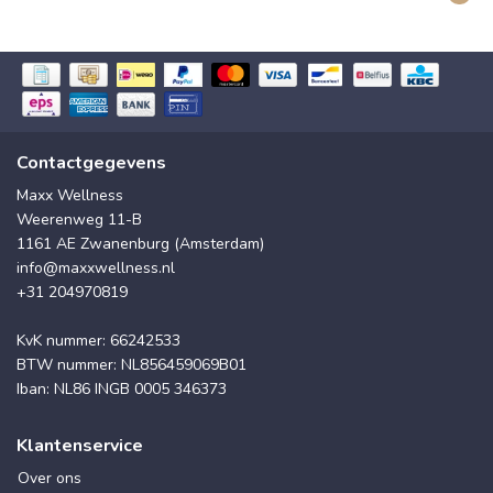
Contactgegevens
Maxx Wellness
Weerenweg 11-B
1161 AE Zwanenburg (Amsterdam)
info@maxxwellness.nl
+31 204970819
KvK nummer: 66242533
BTW nummer: NL856459069B01
Iban: NL86 INGB 0005 346373
Klantenservice
Over ons