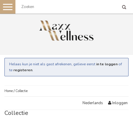
Toggle
navigation
Helaas kun je niet als gast afrekenen, gelieve eerst
in te loggen
of
te
registeren
.
Home
/
Collectie
Inloggen
Nederlands
Collectie