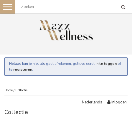
Toggle
navigation
Helaas kun je niet als gast afrekenen, gelieve eerst
in te loggen
of
te
registeren
.
Home
/
Collectie
Inloggen
Nederlands
Collectie