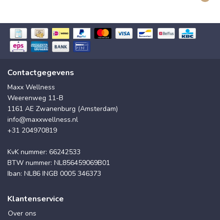
Contactgegevens
Maxx Wellness
Weerenweg 11-B
1161 AE Zwanenburg (Amsterdam)
info@maxxwellness.nl
+31 204970819
KvK nummer: 66242533
BTW nummer: NL856459069B01
Iban: NL86 INGB 0005 346373
Klantenservice
Over ons