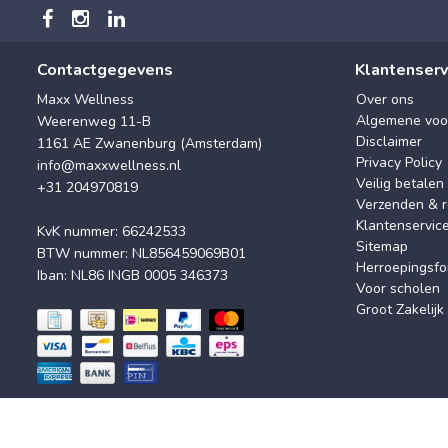
Contactgegevens
Klantenserv
Maxx Wellness
Over ons
Algemene voo
Weerenweg 11-B
Disclaimer
1161 AE Zwanenburg (Amsterdam)
Privacy Policy
info@maxxwellness.nl
Veilig betalen
+31 204970819
Verzenden & r
Klantenservic
KvK nummer: 66242533
Sitemap
BTW nummer: NL856459069B01
Herroepingsfo
Iban: NL86 INGB 0005 346373
Voor scholen
Groot Zakelijk