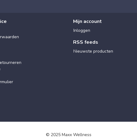
ice
Mijn account
Inloggen
rwaarden
RSS feeds
Nieuwste producten
etourneren
e
rmulier
© 2025 Maxx Wellness