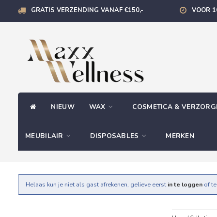
GRATIS VERZENDING VANAF €150,-
VOOR 1
NIEUW
WAX
COSMETICA & VERZOR
MEUBILAIR
DISPOSABLES
MERKEN
Helaas kun je niet als gast afrekenen, gelieve eerst
in te loggen
of t