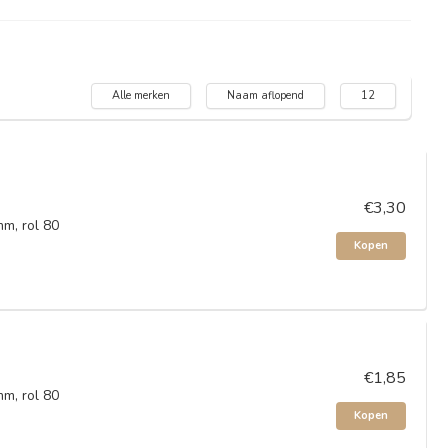
Alle merken
Naam aflopend
12
€3,30
m, rol 80
Kopen
€1,85
m, rol 80
Kopen