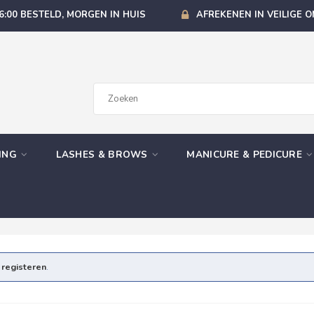
6:00 BESTELD, MORGEN IN HUIS
AFREKENEN IN VEILIGE 
GING
LASHES & BROWS
MANICURE & PEDICURE
e
registeren
.