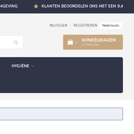
OMGEVING
KLANTEN BEOORDELEN ONS MET EEN 9,4
Nederlands
INLOGGEN
|
REGISTREREN
WINKELWAGEN
0
Producten
HYGIËNE