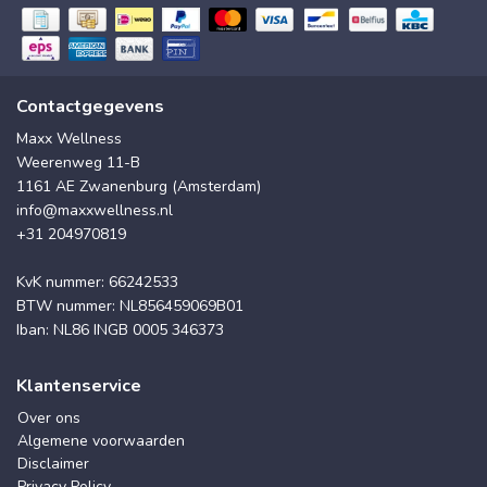
Contactgegevens
Maxx Wellness
Weerenweg 11-B
1161 AE Zwanenburg (Amsterdam)
info@maxxwellness.nl
+31 204970819
KvK nummer: 66242533
BTW nummer: NL856459069B01
Iban: NL86 INGB 0005 346373
Klantenservice
Over ons
Algemene voorwaarden
Disclaimer
Privacy Policy