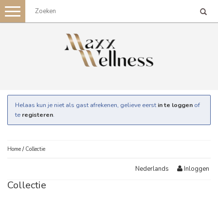
Toggle
navigation
Helaas kun je niet als gast afrekenen, gelieve eerst
in te loggen
of
te
registeren
.
Home
/
Collectie
Inloggen
Nederlands
Collectie