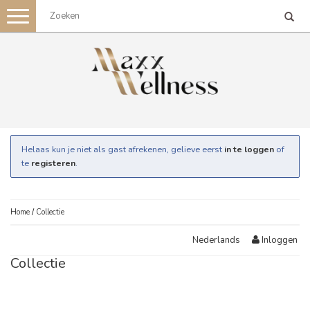
Toggle
navigation
Helaas kun je niet als gast afrekenen, gelieve eerst
in te loggen
of
te
registeren
.
Home
/
Collectie
Inloggen
Nederlands
Collectie