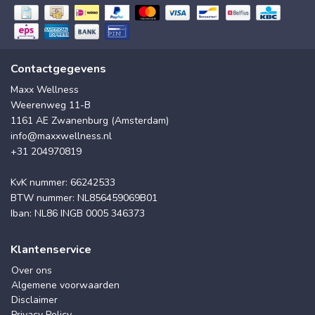
Contactgegevens
Maxx Wellness
Weerenweg 11-B
1161 AE Zwanenburg (Amsterdam)
info@maxxwellness.nl
+31 204970819
KvK nummer: 66242533
BTW nummer: NL856459069B01
Iban: NL86 INGB 0005 346373
Klantenservice
Over ons
Algemene voorwaarden
Disclaimer
Privacy Policy