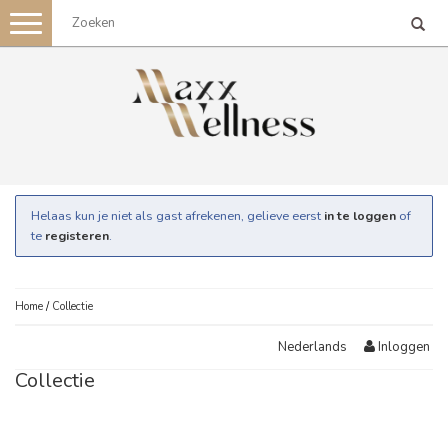
Toggle
navigation
Helaas kun je niet als gast afrekenen, gelieve eerst
in te loggen
of
te
registeren
.
Home
/
Collectie
Inloggen
Nederlands
Collectie