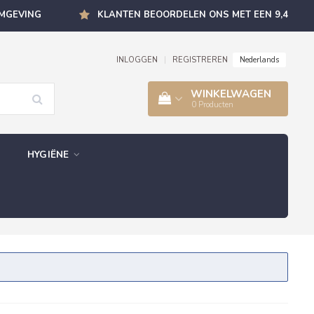
OMGEVING
KLANTEN BEOORDELEN ONS MET EEN 9,4
Nederlands
INLOGGEN
|
REGISTREREN
WINKELWAGEN
0
Producten
HYGIËNE