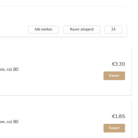
Alle merken
Naam aflopend
24
€3,30
m, rol 80
Kopen
€1,85
m, rol 80
Kopen