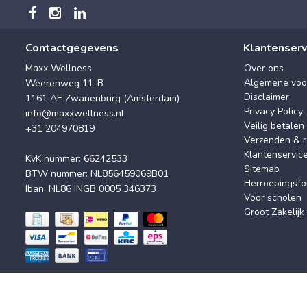
Contactgegevens
Klantenserv
Maxx Wellness
Over ons
Algemene voo
Weerenweg 11-B
Disclaimer
1161 AE Zwanenburg (Amsterdam)
Privacy Policy
info@maxxwellness.nl
Veilig betalen
+31 204970819
Verzenden & r
Klantenservic
KvK nummer: 66242533
Sitemap
BTW nummer: NL856459069B01
Herroepingsfo
Iban: NL86 INGB 0005 346373
Voor scholen
Groot Zakelijk