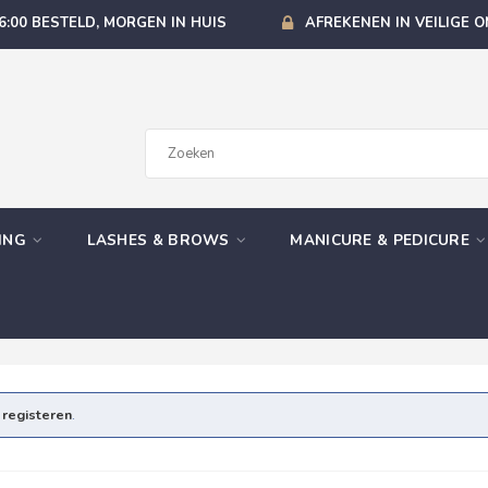
6:00 BESTELD, MORGEN IN HUIS
AFREKENEN IN VEILIGE 
GING
LASHES & BROWS
MANICURE & PEDICURE
e
registeren
.