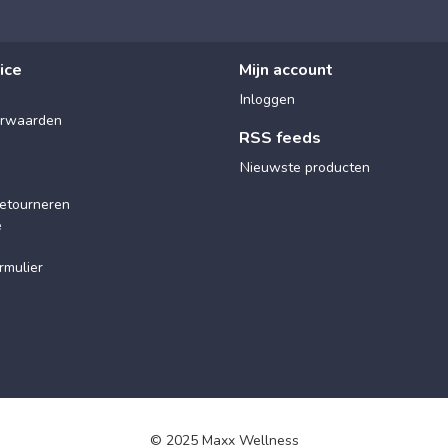
ice
Mijn account
Inloggen
rwaarden
RSS feeds
Nieuwste producten
etourneren
e
rmulier
© 2025 Maxx Wellness