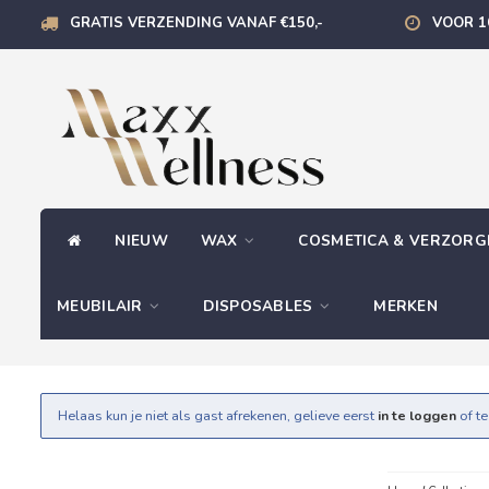
GRATIS VERZENDING VANAF €150,-
VOOR 1
NIEUW
WAX
COSMETICA & VERZOR
MEUBILAIR
DISPOSABLES
MERKEN
Helaas kun je niet als gast afrekenen, gelieve eerst
in te loggen
of t