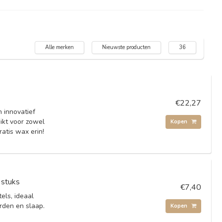
Alle merken
Nieuwste producten
36
€22,27
 innovatief
ikt voor zowel
Kopen
ratis wax erin!
 stuks
€7,40
ls, ideaal
rden en slaap.
Kopen