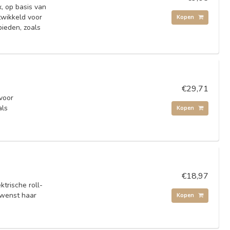
, op basis van
ntwikkeld voor
Kopen
bieden, zoals
€29,71
 voor
als
Kopen
€18,97
trische roll-
ewenst haar
Kopen