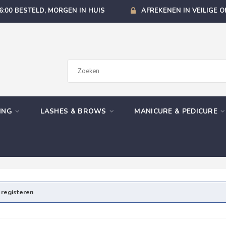
6:00 BESTELD, MORGEN IN HUIS
AFREKENEN IN VEILIGE 
GING
LASHES & BROWS
MANICURE & PEDICURE
e
registeren
.