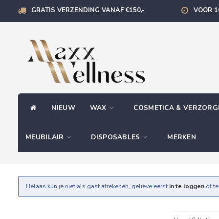
GRATIS VERZENDING VANAF €150,-
VOOR 1
NIEUW
WAX
COSMETICA & VERZOR
MEUBILAIR
DISPOSABLES
MERKEN
Helaas kun je niet als gast afrekenen, gelieve eerst
in te loggen
of t