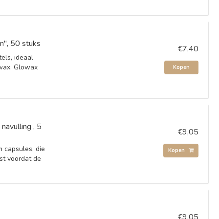
", 50 stuks
€7,40
ls, ideaal
wax. Glowax
Kopen
navulling , 5
€9,05
 capsules, die
Kopen
t voordat de
€9,05