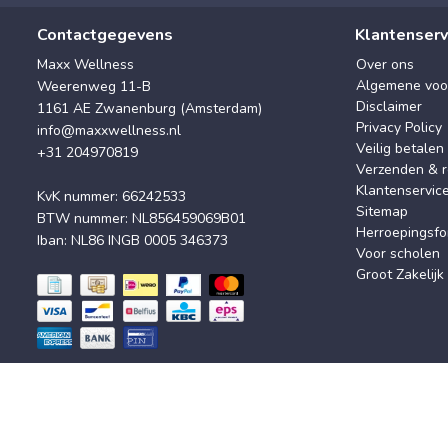
Contactgegevens
Klantenserv
Maxx Wellness
Over ons
Algemene voo
Weerenweg 11-B
Disclaimer
1161 AE Zwanenburg (Amsterdam)
Privacy Policy
info@maxxwellness.nl
Veilig betalen
+31 204970819
Verzenden & r
Klantenservic
KvK nummer: 66242533
Sitemap
BTW nummer: NL856459069B01
Herroepingsfo
Iban: NL86 INGB 0005 346373
Voor scholen
Groot Zakelijk