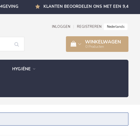
OMGEVING
KLANTEN BEOORDELEN ONS MET EEN 9,4
Nederlands
INLOGGEN
|
REGISTREREN
WINKELWAGEN
0
Producten
HYGIËNE