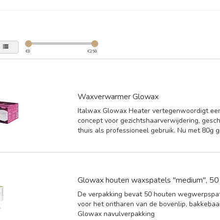
€
0
€
250
Waxverwarmer Glowax
Italwax Glowax Heater vertegenwoordigt een
concept voor gezichtshaarverwijdering, gesch
thuis als professioneel gebruik. Nu met 80g g
Glowax houten waxspatels "medium", 50
De verpakking bevat 50 houten wegwerpspate
voor het ontharen van de bovenlip, bakkebaa
Glowax navulverpakking