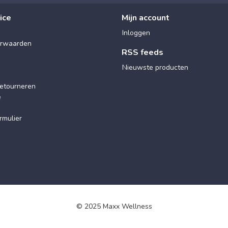
ice
Mijn account
Inloggen
rwaarden
RSS feeds
Nieuwste producten
etourneren
e
rmulier
© 2025 Maxx Wellness