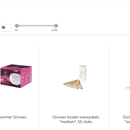
€
0
€
250
warmer Glowax
Glowax houten waxspatels
Glo
"medium", 50 stuks
"w