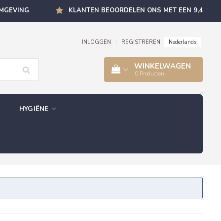
OMGEVING
KLANTEN BEOORDELEN ONS MET EEN 9,4
Nederlands
INLOGGEN
|
REGISTREREN
WINKELWAGEN
0
Producten
HYGIËNE