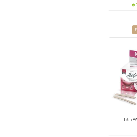
O
Film W