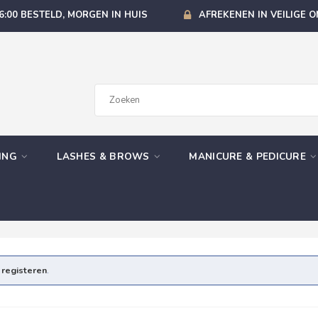
6:00 BESTELD, MORGEN IN HUIS
AFREKENEN IN VEILIGE 
GING
LASHES & BROWS
MANICURE & PEDICURE
e
registeren
.