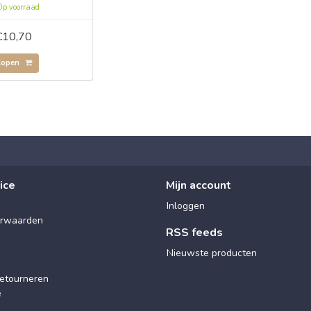
p voorraad
€10,70
Kopen
ice
Mijn account
Inloggen
rwaarden
RSS feeds
Nieuwste producten
etourneren
e