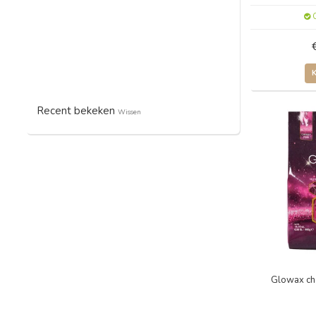
O
Recent bekeken
Wissen
Glowax che