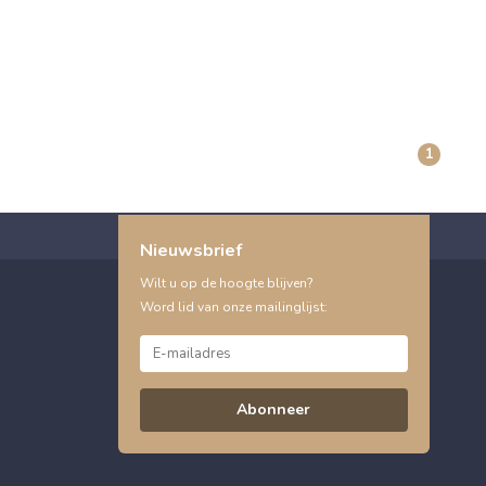
1
Nieuwsbrief
Wilt u op de hoogte blijven?
Word lid van onze mailinglijst:
Abonneer