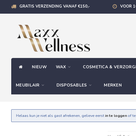
GRATIS VERZENDING VANAF €150,-
VOOR 1
NIEUW
WAX
COSMETICA & VERZOR
MEUBILAIR
DISPOSABLES
MERKEN
Helaas kun je niet als gast afrekenen, gelieve eerst
in te loggen
of t