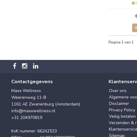
O
Pagina 1 van 1
Contactgegevens
Klantenserv
Maxx Wellness
Over ons
Algemene voo
Weerenweg 11-B
Disclaimer
1161 AE Zwanenburg (Amsterdam)
Privacy Policy
info@maxxwellness.nl
Veilig betalen
+31 204970819
Verzenden & r
Klantenservic
KvK nummer: 66242533
Sitemap