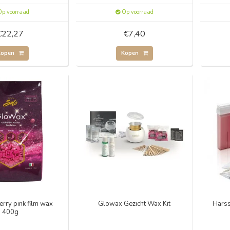
p voorraad
Op voorraad
€22,27
€7,40
Kopen
Kopen
rry pink film wax
Glowax Gezicht Wax Kit
Harss
400g