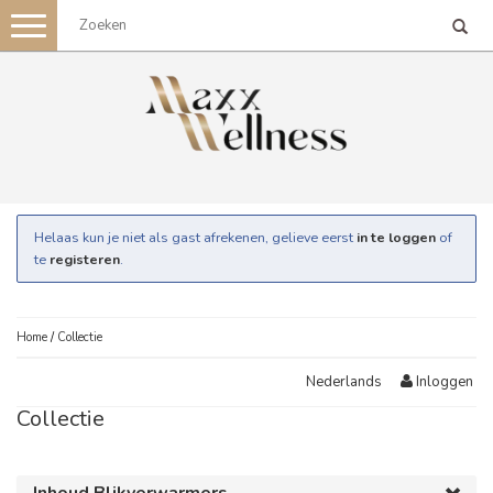
Toggle
navigation
Helaas kun je niet als gast afrekenen, gelieve eerst
in te loggen
of
te
registeren
.
Home
/
Collectie
Inloggen
Nederlands
Collectie