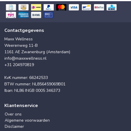
Contactgegevens
Maxx Wellness
Weerenweg 11-B
1161 AE Zwanenburg (Amsterdam)
info@maxxwellness.nl
+31 204970819
KvK nummer: 66242533
BTW nummer: NL856459069B01
Iban: NL86 INGB 0005 346373
Klantenservice
Over ons
Algemene voorwaarden
Disclaimer