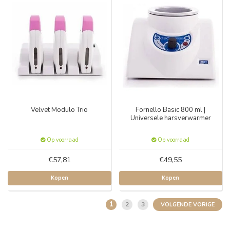
Velvet Modulo Trio
Fornello Basic 800 ml |
Universele harsverwarmer
Op voorraad
Op voorraad
€57,81
€49,55
Kopen
Kopen
1
2
3
VOLGENDE VORIGE