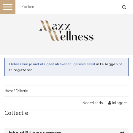
Toggle
navigation
Helaas kun je niet als gast afrekenen, gelieve eerst
in te loggen
of
te
registeren
.
Home
/
Collectie
Inloggen
Nederlands
Collectie