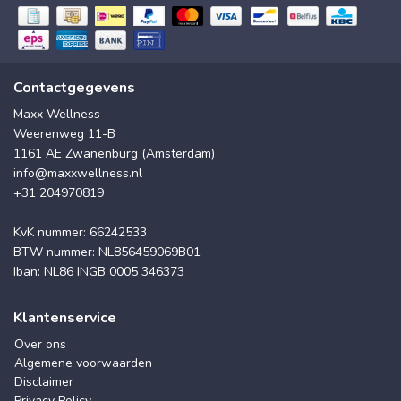
Contactgegevens
Maxx Wellness
Weerenweg 11-B
1161 AE Zwanenburg (Amsterdam)
info@maxxwellness.nl
+31 204970819
KvK nummer: 66242533
BTW nummer: NL856459069B01
Iban: NL86 INGB 0005 346373
Klantenservice
Over ons
Algemene voorwaarden
Disclaimer
Privacy Policy