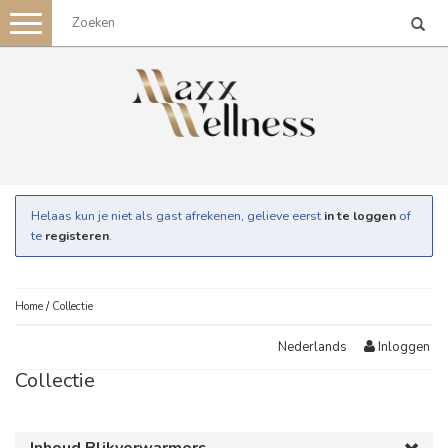
Toggle
navigation
Helaas kun je niet als gast afrekenen, gelieve eerst
in te loggen
of
te
registeren
.
Home
/
Collectie
Inloggen
Nederlands
Collectie