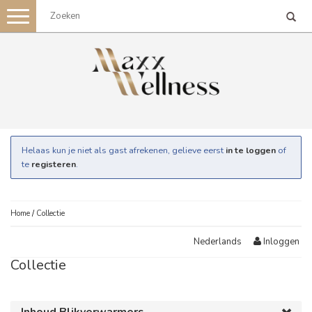
Toggle
navigation
Helaas kun je niet als gast afrekenen, gelieve eerst
in te loggen
of
te
registeren
.
Home
/
Collectie
Inloggen
Nederlands
Collectie