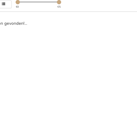
€
0
€
5
n gevonden!...