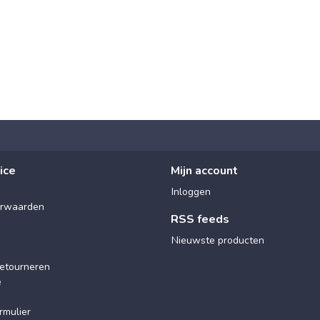
ice
Mijn account
Inloggen
rwaarden
RSS feeds
Nieuwste producten
etourneren
e
rmulier