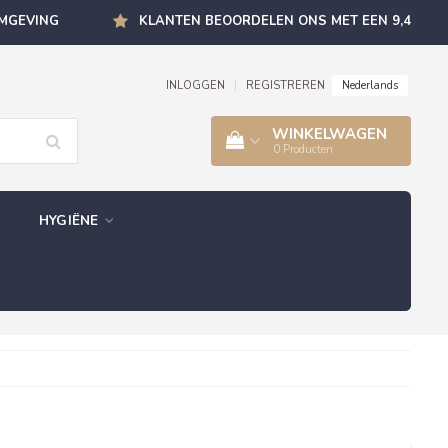
OMGEVING
KLANTEN BEOORDELEN ONS MET EEN 9,4
Nederlands
INLOGGEN
|
REGISTREREN
WINKELWAGEN
0
Producten
HYGIËNE