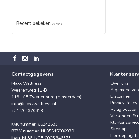
Recent bekeken
Wissen
Contactgegevens
Klantenserv
Maxx Wellness
Over ons
Algemene voo
Weerenweg 11-B
Disclaimer
1161 AE Zwanenburg (Amsterdam)
Privacy Policy
info@maxxwellness.nl
Veilig betalen
+31 204970819
Verzenden & r
Klantenservic
KvK nummer: 66242533
Sitemap
BTW nummer: NL856459069B01
Herroepingsfo
Iban: NL86 INGB 0005 346373