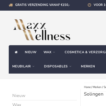
GRATIS VERZENDING VANAF €150,-
VOOR 1
NIEUW
WAX
COSMETICA & VERZOR
MEUBILAIR
DISPOSABLES
MERKEN
Home
/
Merken
/
S
Solingen
Nieuw
Wax