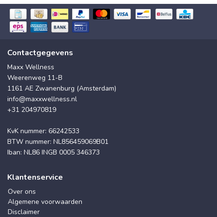
Contactgegevens
Maxx Wellness
Weerenweg 11-B
1161 AE Zwanenburg (Amsterdam)
info@maxxwellness.nl
+31 204970819
KvK nummer: 66242533
BTW nummer: NL856459069B01
Iban: NL86 INGB 0005 346373
Klantenservice
Over ons
Algemene voorwaarden
Disclaimer