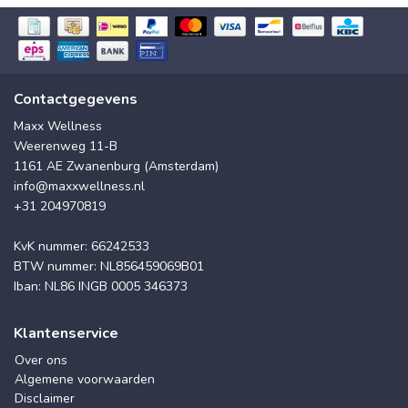
Contactgegevens
Maxx Wellness
Weerenweg 11-B
1161 AE Zwanenburg (Amsterdam)
info@maxxwellness.nl
+31 204970819
KvK nummer: 66242533
BTW nummer: NL856459069B01
Iban: NL86 INGB 0005 346373
Klantenservice
Over ons
Algemene voorwaarden
Disclaimer