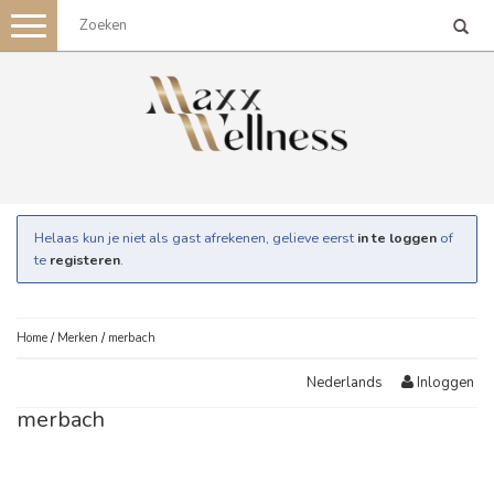
Toggle
navigation
Helaas kun je niet als gast afrekenen, gelieve eerst
in te loggen
of
te
registeren
.
Home
/
Merken
/
merbach
Inloggen
Nederlands
merbach