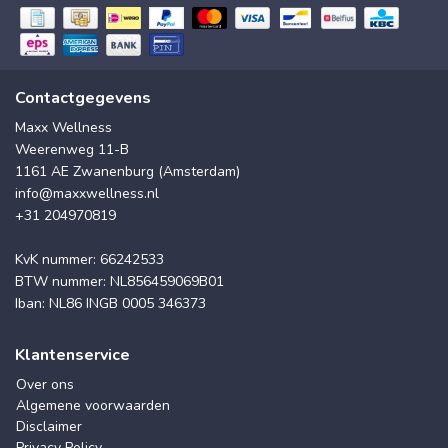
Contactgegevens
Maxx Wellness
Weerenweg 11-B
1161 AE Zwanenburg (Amsterdam)
info@maxxwellness.nl
+31 204970819
KvK nummer: 66242533
BTW nummer: NL856459069B01
Iban: NL86 INGB 0005 346373
Klantenservice
Over ons
Algemene voorwaarden
Disclaimer
Privacy Policy