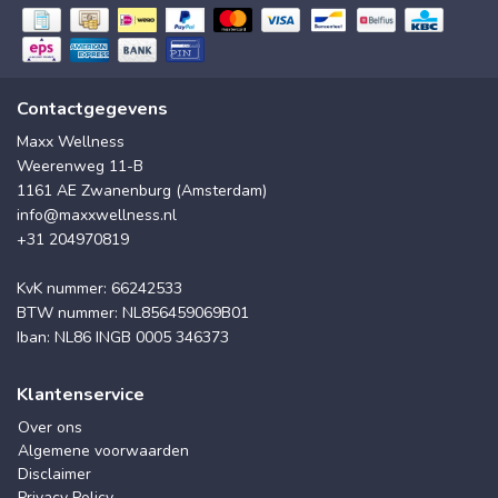
Contactgegevens
Maxx Wellness
Weerenweg 11-B
1161 AE Zwanenburg (Amsterdam)
info@maxxwellness.nl
+31 204970819
KvK nummer: 66242533
BTW nummer: NL856459069B01
Iban: NL86 INGB 0005 346373
Klantenservice
Over ons
Algemene voorwaarden
Disclaimer
Privacy Policy