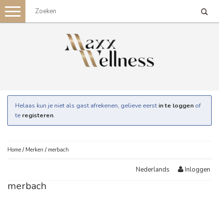
Toggle
navigation
Helaas kun je niet als gast afrekenen, gelieve eerst
in te loggen
of
te
registeren
.
Home
/
Merken
/
merbach
Inloggen
Nederlands
merbach