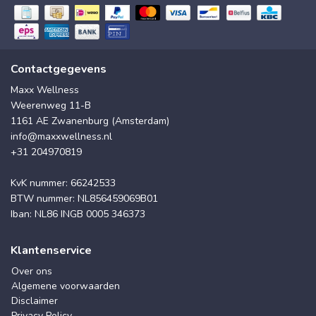
Contactgegevens
Maxx Wellness
Weerenweg 11-B
1161 AE Zwanenburg (Amsterdam)
info@maxxwellness.nl
+31 204970819
KvK nummer: 66242533
BTW nummer: NL856459069B01
Iban: NL86 INGB 0005 346373
Klantenservice
Over ons
Algemene voorwaarden
Disclaimer
Privacy Policy