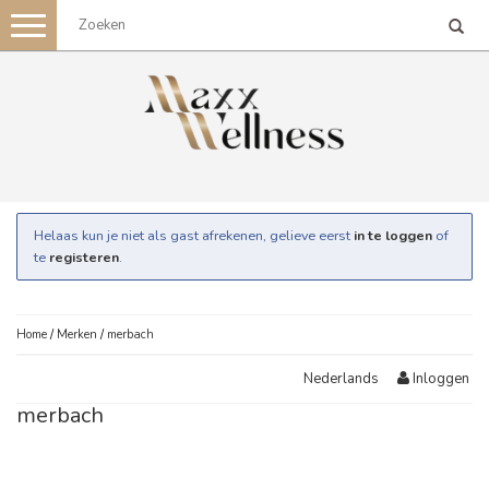
Toggle
navigation
Helaas kun je niet als gast afrekenen, gelieve eerst
in te loggen
of
te
registeren
.
Home
/
Merken
/
merbach
Inloggen
Nederlands
merbach