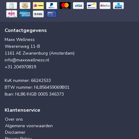
Contactgegevens
Maxx Wellness
Weerenweg 11-B
1161 AE Zwanenburg (Amsterdam)
info@maxxwellness.nl
+31 204970819
KvK nummer: 66242533
BTW nummer: NL856459069B01
Iban: NL86 INGB 0005 346373
Klantenservice
Over ons
Algemene voorwaarden
Disclaimer
Privacy Policy