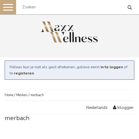
Toggle
navigation
Helaas kun je niet als gast afrekenen, gelieve eerst
in te loggen
of
te
registeren
.
Home
/
Merken
/
merbach
Inloggen
Nederlands
merbach