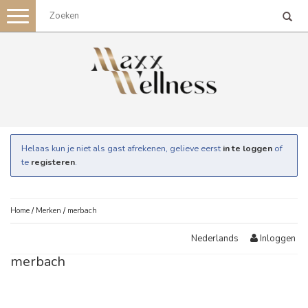
Toggle
navigation
Helaas kun je niet als gast afrekenen, gelieve eerst
in te loggen
of
te
registeren
.
Home
/
Merken
/
merbach
Inloggen
Nederlands
merbach