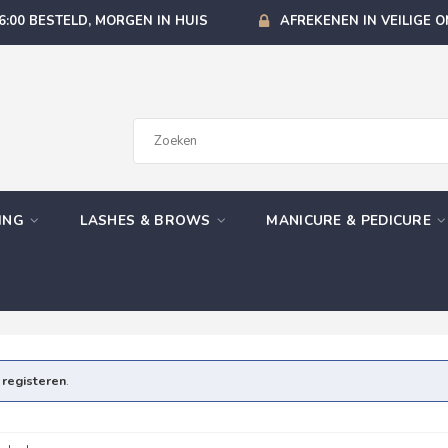
6:00 BESTELD, MORGEN IN HUIS
AFREKENEN IN VEILIGE 
GING
LASHES & BROWS
MANICURE & PEDICURE
e
registeren
.