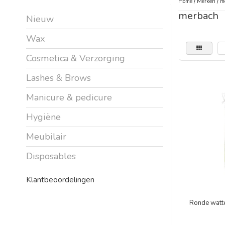
Home
/
Merken
/
m
merbach
Nieuw
Wax
Cosmetica & Verzorging
Lashes & Brows
Manicure & pedicure
Hygiëne
Meubilair
Disposables
Klantbeoordelingen
Ronde watte