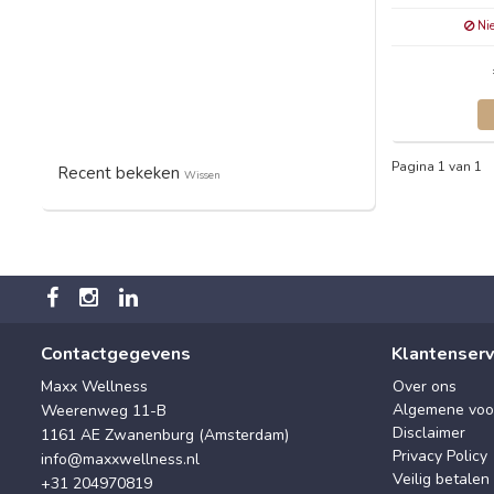
Nie
Pagina 1 van 1
Recent bekeken
Wissen
Contactgegevens
Klantenserv
Maxx Wellness
Over ons
Algemene voo
Weerenweg 11-B
Disclaimer
1161 AE Zwanenburg (Amsterdam)
Privacy Policy
info@maxxwellness.nl
Veilig betalen
+31 204970819