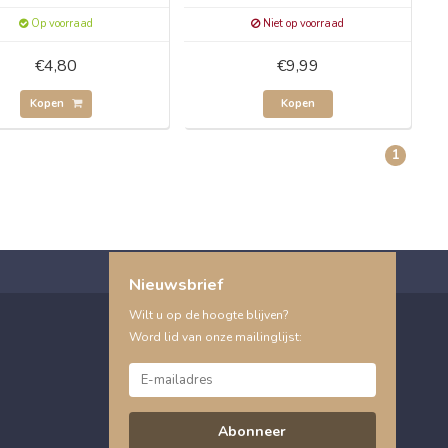
Op voorraad
Niet op voorraad
€4,80
€9,99
Kopen
Kopen
1
Nieuwsbrief
Wilt u op de hoogte blijven?
Word lid van onze mailinglijst:
Abonneer