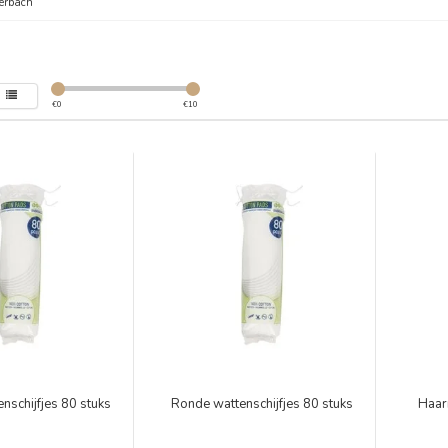
erbach
€
0
€
10
nschijfjes 80 stuks
Ronde wattenschijfjes 80 stuks
Haar