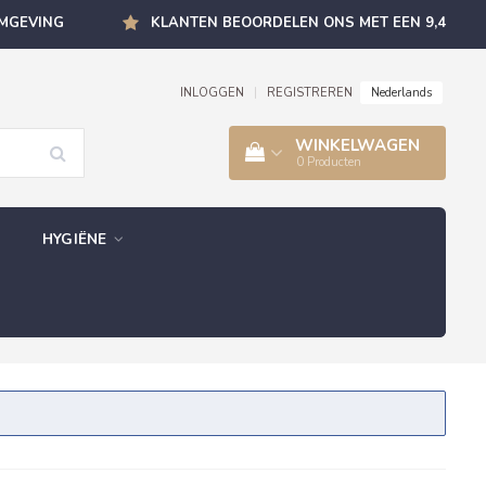
OMGEVING
KLANTEN BEOORDELEN ONS MET EEN 9,4
Nederlands
INLOGGEN
|
REGISTREREN
WINKELWAGEN
0
Producten
HYGIËNE