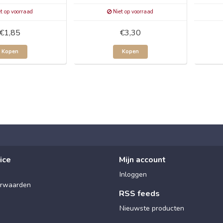
t op voorraad
Niet op voorraad
€1,85
€3,30
Kopen
Kopen
ice
Mijn account
Inloggen
rwaarden
RSS feeds
Nieuwste producten