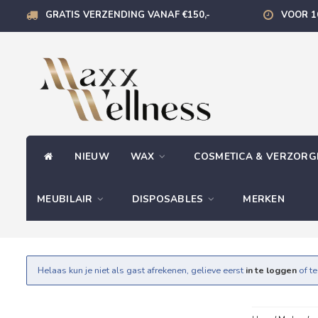
GRATIS VERZENDING VANAF €150,-
VOOR 1
NIEUW
WAX
COSMETICA & VERZOR
MEUBILAIR
DISPOSABLES
MERKEN
Helaas kun je niet als gast afrekenen, gelieve eerst
in te loggen
of t