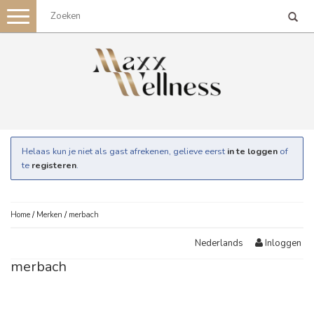
Toggle
navigation
Helaas kun je niet als gast afrekenen, gelieve eerst
in te loggen
of
te
registeren
.
Home
/
Merken
/
merbach
Inloggen
Nederlands
merbach