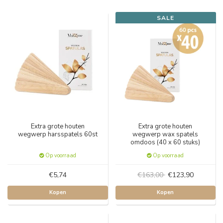
SALE
Extra grote houten
Extra grote houten
wegwerp harsspatels 60st
wegwerp wax spatels
omdoos (40 x 60 stuks)
Op voorraad
Op voorraad
€5,74
€163,00
€123,90
Kopen
Kopen