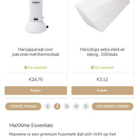
Harsapparaat voor
Harsstrips extra sterk en
patronen met thermostaat
stevig , 100stuks
Op voorraad
Op voorraad
€24,75
€3,12
Kopen
Kopen
2
1
3
4
5
VORIGE PAGINA
VOLGENDE VORIGE
MaXXime Essentials
Maxxime is een premium huismerk dat zich richt op het