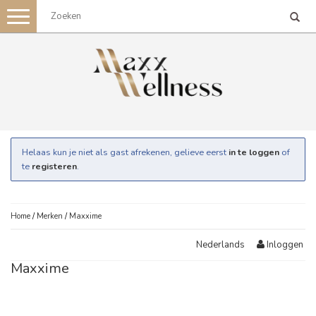
Toggle
navigation
Helaas kun je niet als gast afrekenen, gelieve eerst
in te loggen
of
te
registeren
.
Home
/
Merken
/
Maxxime
Inloggen
Nederlands
Maxxime