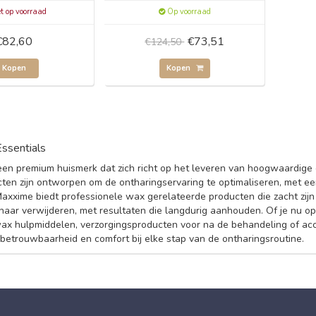
t op voorraad
Op voorraad
€82,60
€73,51
€124,50
Kopen
Kopen
ssentials
een premium huismerk dat zich richt op het leveren van hoogwaardige e
ten zijn ontworpen om de ontharingservaring te optimaliseren, met een
 Maxxime biedt professionele wax gerelateerde producten die zacht zijn 
aar verwijderen, met resultaten die langdurig aanhouden. Of je nu op
ax hulpmiddelen, verzorgingsproducten voor na de behandeling of acc
betrouwbaarheid en comfort bij elke stap van de ontharingsroutine.