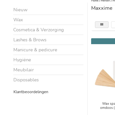
Home
/
Merken
/
M
Maxxime
Nieuw
Wax
Cosmetica & Verzorging
Lashes & Brows
Manicure & pedicure
Hygiëne
Meubilair
Disposables
Klantbeoordelingen
Wax spa
omdoos (