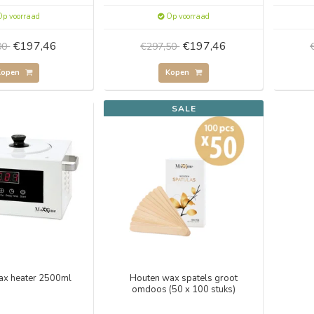
p voorraad
Op voorraad
€197,46
€197,46
00
€297,50
Kopen
Kopen
SALE
wax heater 2500ml
Houten wax spatels groot
omdoos (50 x 100 stuks)