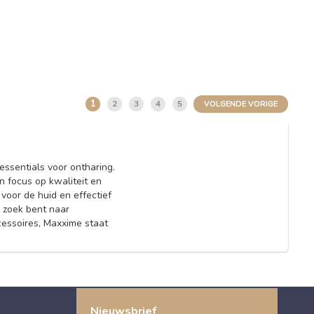
1
2
3
4
5
VOLGENDE VORIGE
ssentials voor ontharing.
 focus op kwaliteit en
voor de huid en effectief
 zoek bent naar
essoires, Maxxime staat
Nieuwsbrief