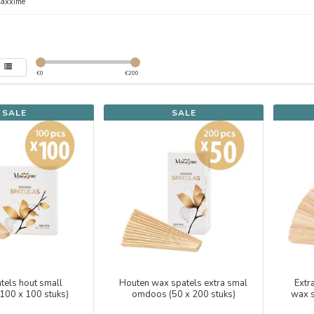
axxime
€
0
€
200
SALE
SALE
tels hout small
Houten wax spatels extra smal
Extr
100 x 100 stuks)
omdoos (50 x 200 stuks)
wax s