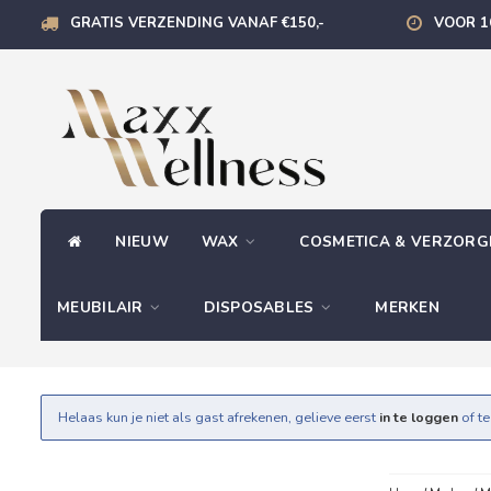
GRATIS VERZENDING VANAF €150,-
VOOR 1
NIEUW
WAX
COSMETICA & VERZOR
MEUBILAIR
DISPOSABLES
MERKEN
Helaas kun je niet als gast afrekenen, gelieve eerst
in te loggen
of t