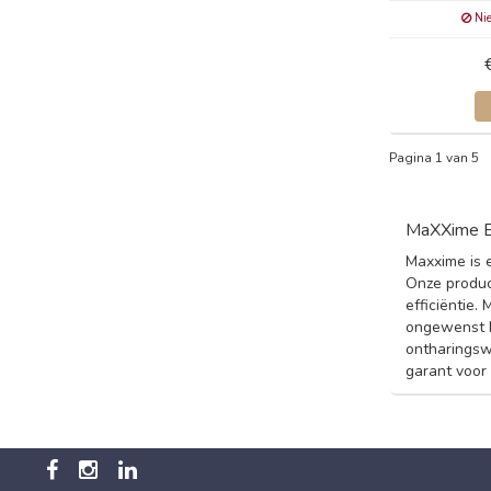
Nie
Pagina 1 van 5
MaXXime E
Maxxime is 
Onze produc
efficiëntie.
ongewenst h
ontharingsw
garant voor 