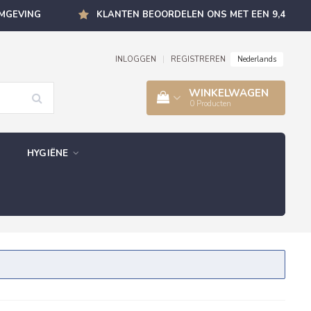
OMGEVING
KLANTEN BEOORDELEN ONS MET EEN 9,4
Nederlands
INLOGGEN
|
REGISTREREN
WINKELWAGEN
0
Producten
HYGIËNE