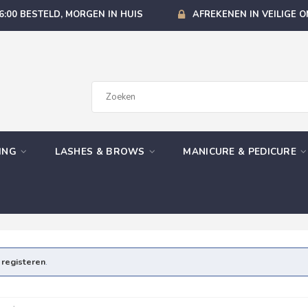
6:00 BESTELD, MORGEN IN HUIS
AFREKENEN IN VEILIGE 
GING
LASHES & BROWS
MANICURE & PEDICURE
e
registeren
.