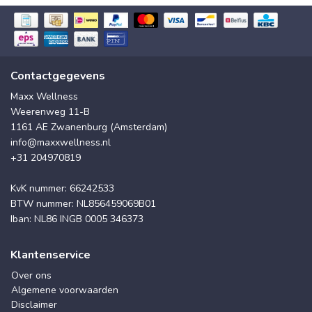
Contactgegevens
Maxx Wellness
Weerenweg 11-B
1161 AE Zwanenburg (Amsterdam)
info@maxxwellness.nl
+31 204970819
KvK nummer: 66242533
BTW nummer: NL856459069B01
Iban: NL86 INGB 0005 346373
Klantenservice
Over ons
Algemene voorwaarden
Disclaimer