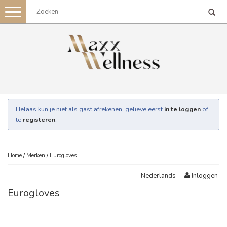
Toggle
navigation
Helaas kun je niet als gast afrekenen, gelieve eerst
in te loggen
of
te
registeren
.
Home
/
Merken
/
Eurogloves
Inloggen
Nederlands
Eurogloves