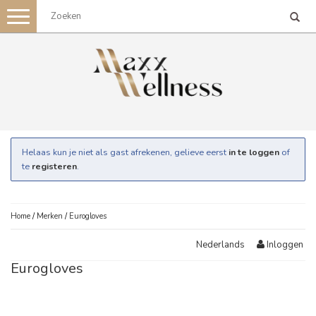
Toggle
navigation
Helaas kun je niet als gast afrekenen, gelieve eerst
in te loggen
of
te
registeren
.
Home
/
Merken
/
Eurogloves
Inloggen
Nederlands
Eurogloves