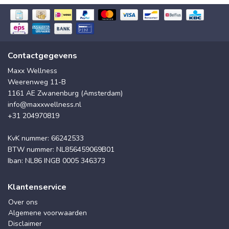
Contactgegevens
Maxx Wellness
Weerenweg 11-B
1161 AE Zwanenburg (Amsterdam)
info@maxxwellness.nl
+31 204970819
KvK nummer: 66242533
BTW nummer: NL856459069B01
Iban: NL86 INGB 0005 346373
Klantenservice
Over ons
Algemene voorwaarden
Disclaimer