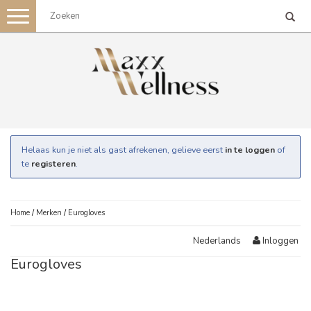
Toggle
navigation
Helaas kun je niet als gast afrekenen, gelieve eerst
in te loggen
of
te
registeren
.
Home
/
Merken
/
Eurogloves
Inloggen
Nederlands
Eurogloves