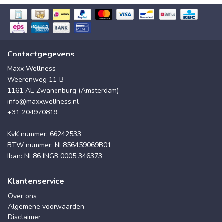
Contactgegevens
Maxx Wellness
Weerenweg 11-B
1161 AE Zwanenburg (Amsterdam)
info@maxxwellness.nl
+31 204970819
KvK nummer: 66242533
BTW nummer: NL856459069B01
Iban: NL86 INGB 0005 346373
Klantenservice
Over ons
Algemene voorwaarden
Disclaimer