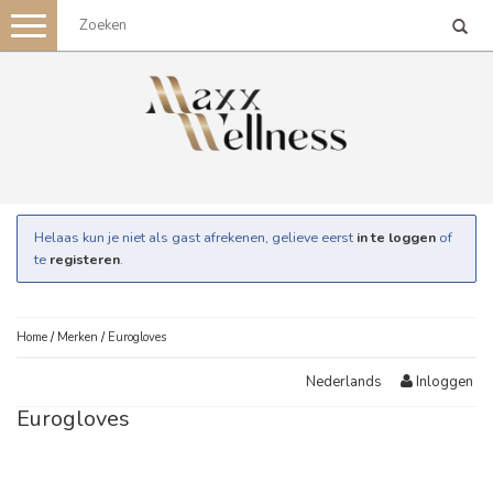
Toggle
navigation
Helaas kun je niet als gast afrekenen, gelieve eerst
in te loggen
of
te
registeren
.
Home
/
Merken
/
Eurogloves
Inloggen
Nederlands
Eurogloves