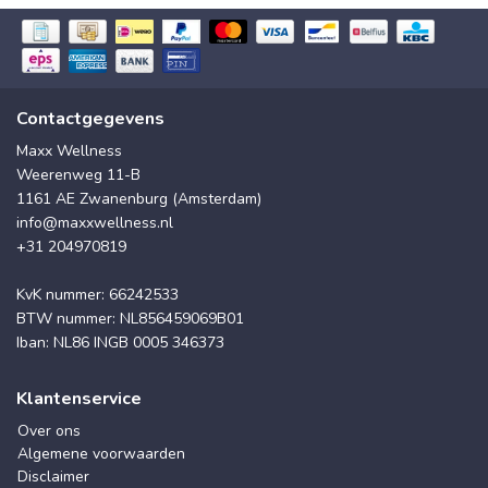
Contactgegevens
Maxx Wellness
Weerenweg 11-B
1161 AE Zwanenburg (Amsterdam)
info@maxxwellness.nl
+31 204970819
KvK nummer: 66242533
BTW nummer: NL856459069B01
Iban: NL86 INGB 0005 346373
Klantenservice
Over ons
Algemene voorwaarden
Disclaimer