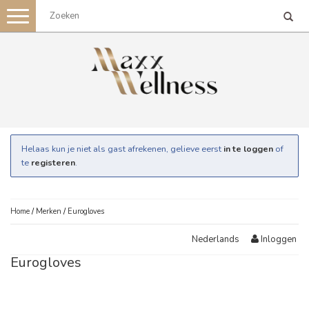
Toggle
navigation
Helaas kun je niet als gast afrekenen, gelieve eerst
in te loggen
of
te
registeren
.
Home
/
Merken
/
Eurogloves
Inloggen
Nederlands
Eurogloves