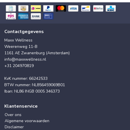
Contactgegevens
Maxx Wellness
Weerenweg 11-B
1161 AE Zwanenburg (Amsterdam)
info@maxxwellness.nl
+31 204970819
KvK nummer: 66242533
BTW nummer: NL856459069B01
Iban: NL86 INGB 0005 346373
Klantenservice
Over ons
Algemene voorwaarden
Disclaimer