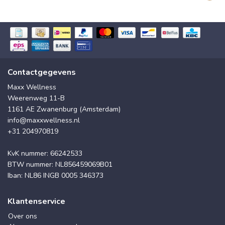
Contactgegevens
Maxx Wellness
Weerenweg 11-B
1161 AE Zwanenburg (Amsterdam)
info@maxxwellness.nl
+31 204970819
KvK nummer: 66242533
BTW nummer: NL856459069B01
Iban: NL86 INGB 0005 346373
Klantenservice
Over ons