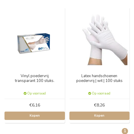
Vinyl poedervrij
Latex handschoenen
transparant 100 stuks.
poedervrij | wit | 100 stuks
Op voorraad
Op voorraad
€6,16
€8,26
Kopen
Kopen
1