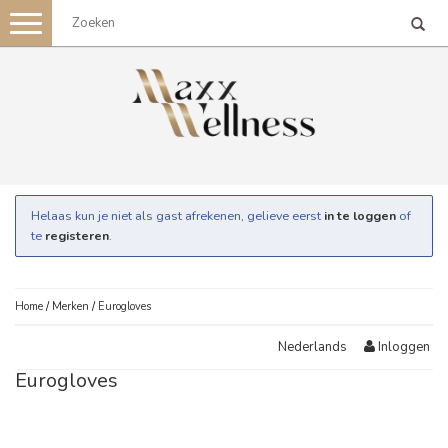
Toggle
navigation
Helaas kun je niet als gast afrekenen, gelieve eerst
in te loggen
of
te
registeren
.
Home
/
Merken
/
Eurogloves
Inloggen
Nederlands
Eurogloves