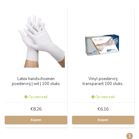
Latex handschoenen
Vinyl poedervrij
poedervrij | wit | 100 stuks
transparant 100 stuks.
Op voorraad
Op voorraad
€8,26
€6,16
Kopen
Kopen
1