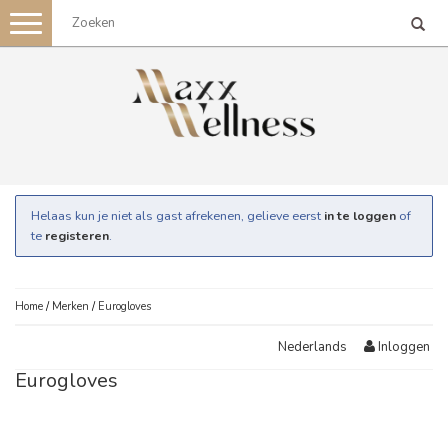
Toggle
navigation
Helaas kun je niet als gast afrekenen, gelieve eerst
in te loggen
of
te
registeren
.
Home
/
Merken
/
Eurogloves
Inloggen
Nederlands
Eurogloves