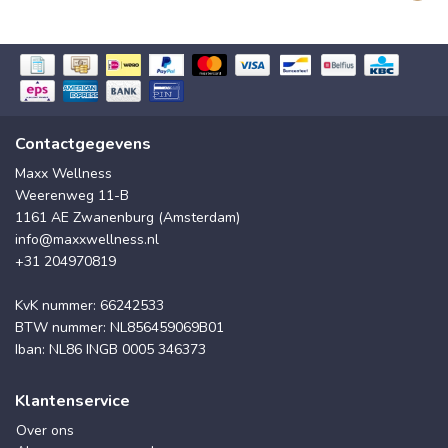
Contactgegevens
Maxx Wellness
Weerenweg 11-B
1161 AE Zwanenburg (Amsterdam)
info@maxxwellness.nl
+31 204970819
KvK nummer: 66242533
BTW nummer: NL856459069B01
Iban: NL86 INGB 0005 346373
Klantenservice
Over ons