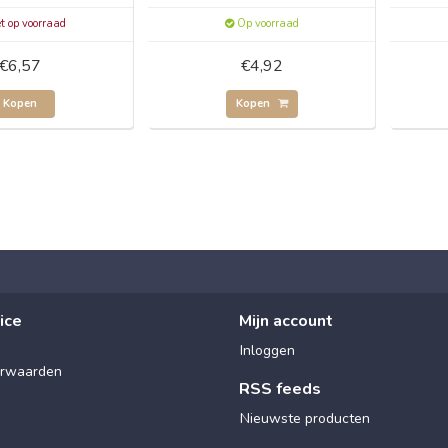
t op voorraad
Op voorraad
€6,57
€4,92
Kopen
Kopen
ice
Mijn account
Inloggen
rwaarden
RSS feeds
Nieuwste producten