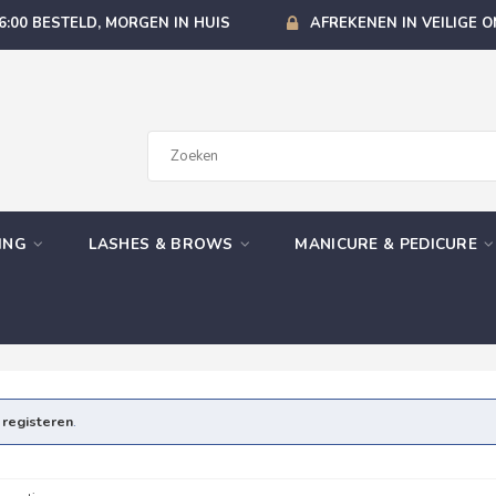
6:00 BESTELD, MORGEN IN HUIS
AFREKENEN IN VEILIGE 
GING
LASHES & BROWS
MANICURE & PEDICURE
e
registeren
.