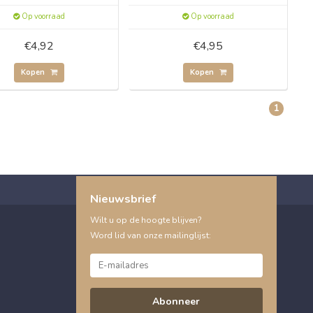
Op voorraad
Op voorraad
€4,92
€4,95
Kopen
Kopen
1
Nieuwsbrief
Wilt u op de hoogte blijven?
Word lid van onze mailinglijst:
Abonneer