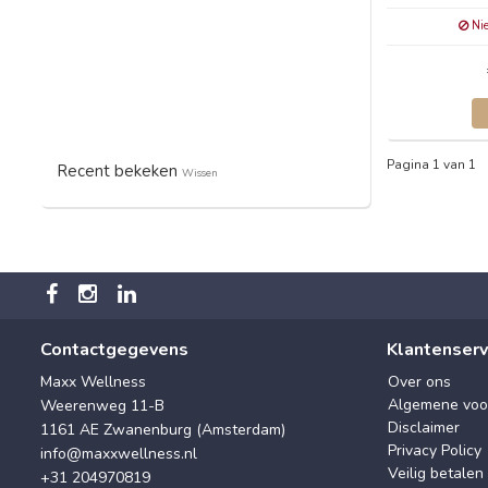
Nie
Pagina 1 van 1
Recent bekeken
Wissen
Contactgegevens
Klantenserv
Maxx Wellness
Over ons
Algemene voo
Weerenweg 11-B
Disclaimer
1161 AE Zwanenburg (Amsterdam)
Privacy Policy
info@maxxwellness.nl
Veilig betalen
+31 204970819