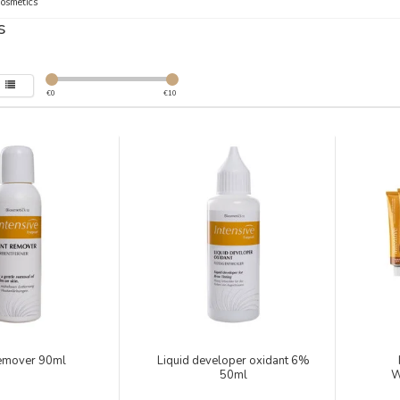
osmetics
s
€
0
€
10
remover 90ml
Liquid developer oxidant 6%
50ml
W