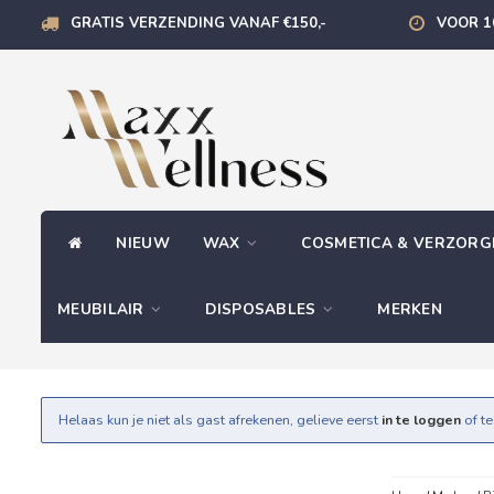
GRATIS VERZENDING VANAF €150,-
VOOR 1
NIEUW
WAX
COSMETICA & VERZOR
MEUBILAIR
DISPOSABLES
MERKEN
Helaas kun je niet als gast afrekenen, gelieve eerst
in te loggen
of t