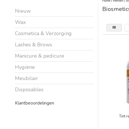
Home
/
Merken
/
Bi
Biosmetic
Nieuw
Wax
Cosmetica & Verzorging
Lashes & Brows
Manicure & pedicure
Hygiëne
Meubilair
Disposables
Klantbeoordelingen
Tint 