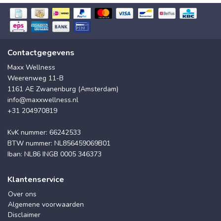
Contactgegevens
Maxx Wellness
Weerenweg 11-B
1161 AE Zwanenburg (Amsterdam)
info@maxxwellness.nl
+31 204970819
KvK nummer: 66242533
BTW nummer: NL856459069B01
Iban: NL86 INGB 0005 346373
Klantenservice
Over ons
Algemene voorwaarden
Disclaimer