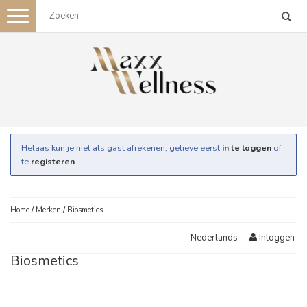
Toggle
navigation
Helaas kun je niet als gast afrekenen, gelieve eerst
in te loggen
of
te
registeren
.
Home
/
Merken
/
Biosmetics
Inloggen
Nederlands
Biosmetics