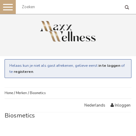
Toggle
navigation
Helaas kun je niet als gast afrekenen, gelieve eerst
in te loggen
of
te
registeren
.
Home
/
Merken
/
Biosmetics
Inloggen
Nederlands
Biosmetics