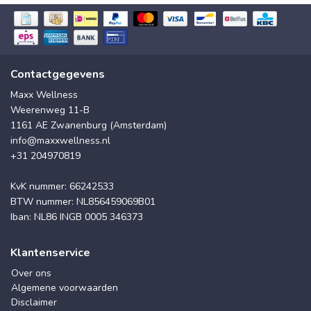
Contactgegevens
Maxx Wellness
Weerenweg 11-B
1161 AE Zwanenburg (Amsterdam)
info@maxxwellness.nl
+31 204970819
KvK nummer: 66242533
BTW nummer: NL856459069B01
Iban: NL86 INGB 0005 346373
Klantenservice
Over ons
Algemene voorwaarden
Disclaimer