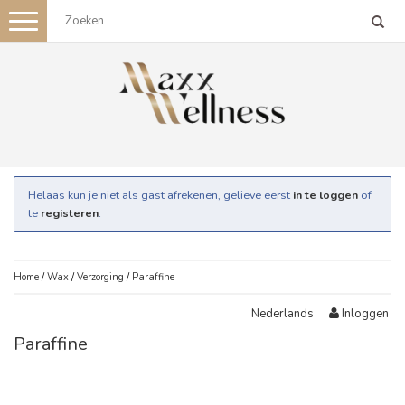
Toggle
navigation
Helaas kun je niet als gast afrekenen, gelieve eerst
in te loggen
of
te
registeren
.
Home
/
Wax
/
Verzorging
/
Paraffine
Inloggen
Nederlands
Paraffine