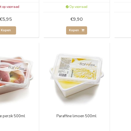
t op voorraad
Op voorraad
€5,95
€9,90
Kopen
Kopen
ne perzik 500ml
Paraffine limoen 500ml