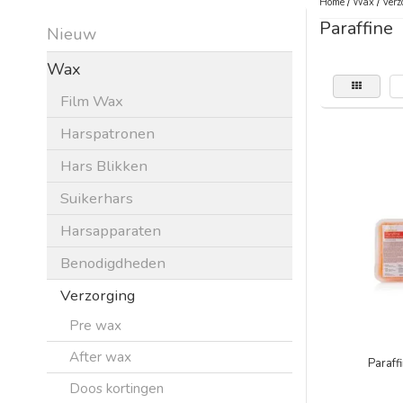
Home
/
Wax
/
Verz
Paraffine
Nieuw
Wax
Film Wax
Harspatronen
Hars Blikken
Suikerhars
Harsapparaten
Benodigdheden
Verzorging
Pre wax
After wax
Paraff
Doos kortingen