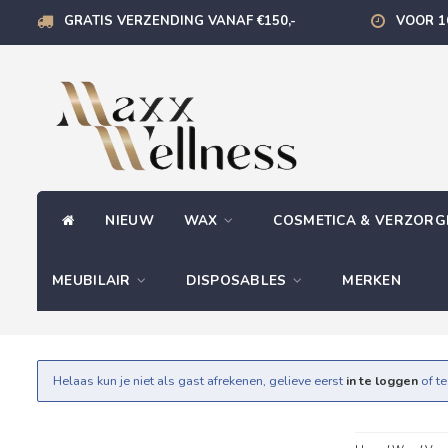
GRATIS VERZENDING VANAF €150,-
VOOR 1
NIEUW
WAX
COSMETICA & VERZOR
MEUBILAIR
DISPOSABLES
MERKEN
Helaas kun je niet als gast afrekenen, gelieve eerst
in te loggen
of t