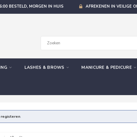
6:00 BESTELD, MORGEN IN HUIS
AFREKENEN IN VEILIGE 
GING
LASHES & BROWS
MANICURE & PEDICURE
e
registeren
.