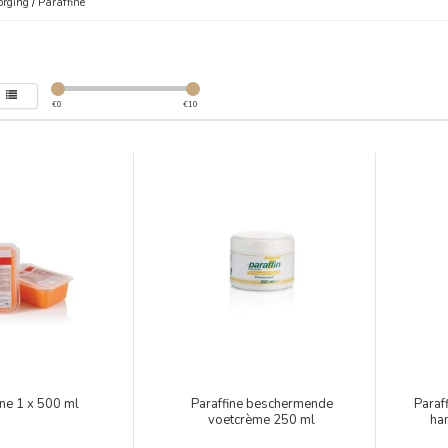
orging
/
Paraffine
€
0
€
10
ine 1 x 500 ml
Paraffine beschermende
Paraf
voetcrème 250 ml
ha