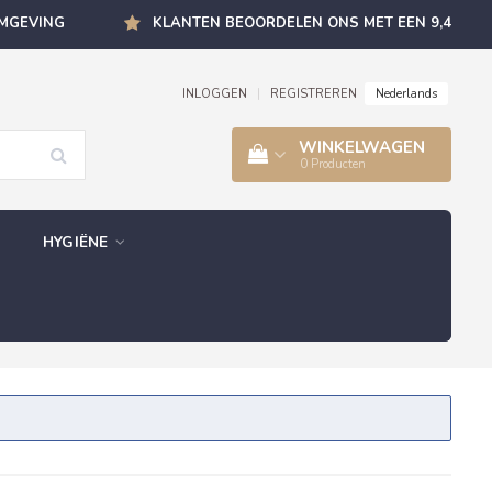
OMGEVING
KLANTEN BEOORDELEN ONS MET EEN 9,4
Nederlands
INLOGGEN
|
REGISTREREN
WINKELWAGEN
0
Producten
HYGIËNE