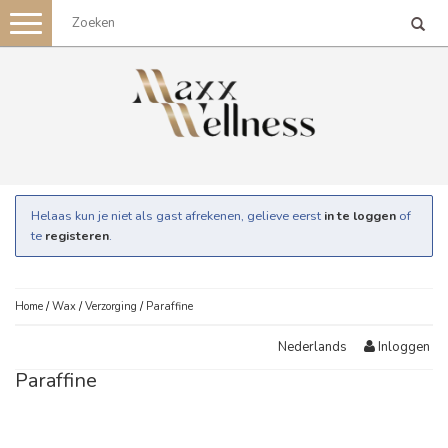
Toggle
navigation
Helaas kun je niet als gast afrekenen, gelieve eerst
in te loggen
of
te
registeren
.
Home
/
Wax
/
Verzorging
/
Paraffine
Inloggen
Nederlands
Paraffine