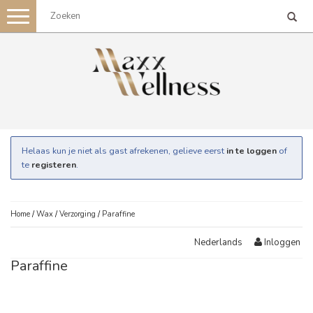
Toggle
navigation
Helaas kun je niet als gast afrekenen, gelieve eerst
in te loggen
of
te
registeren
.
Home
/
Wax
/
Verzorging
/
Paraffine
Inloggen
Nederlands
Paraffine