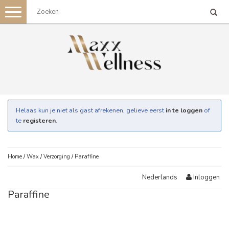
Toggle
navigation
Helaas kun je niet als gast afrekenen, gelieve eerst
in te loggen
of
te
registeren
.
Home
/
Wax
/
Verzorging
/
Paraffine
Inloggen
Nederlands
Paraffine