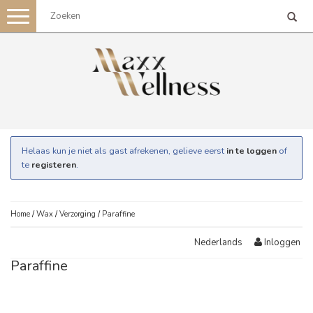
Toggle
navigation
Helaas kun je niet als gast afrekenen, gelieve eerst
in te loggen
of
te
registeren
.
Home
/
Wax
/
Verzorging
/
Paraffine
Inloggen
Nederlands
Paraffine