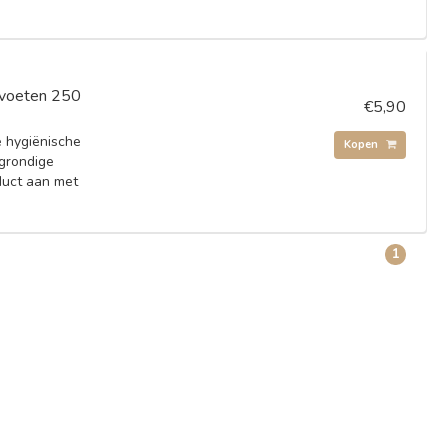
n voeten 250
€5,90
e hygiënische
Kopen
 grondige
duct aan met
1