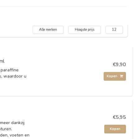
Alle merken
Hoogste prijs
12
ml
€9,90
 paraffine
s, waardoor u
Kopen
€5,95
meer dankzij
aturen.
Kopen
nden, voeten en