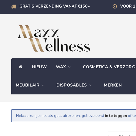
GRATIS VERZENDING VANAF €150,-
VOOR 1
NIEUW
WAX
COSMETICA & VERZOR
MEUBILAIR
DISPOSABLES
MERKEN
Helaas kun je niet als gast afrekenen, gelieve eerst
in te loggen
of t