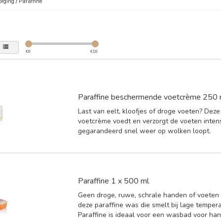
orging
/
Paraffine
€
0
€
10
Paraffine beschermende voetcrème 250 
Last van eelt, kloofjes of droge voeten? Deze
voetcrème voedt en verzorgt de voeten inten
gegarandeerd snel weer op wolken loopt.
Paraffine 1 x 500 ml
Geen droge, ruwe, schrale handen of voeten 
deze paraffine was die smelt bij lage temper
Paraffine is ideaal voor een wasbad voor ha