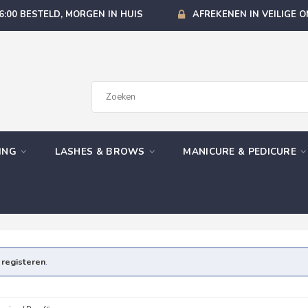
6:00 BESTELD, MORGEN IN HUIS
AFREKENEN IN VEILIGE 
GING
LASHES & BROWS
MANICURE & PEDICURE
e
registeren
.