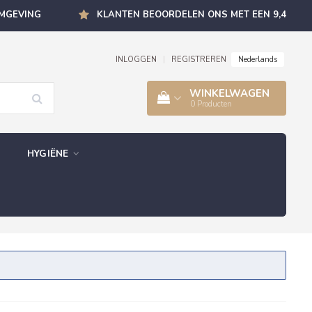
OMGEVING
KLANTEN BEOORDELEN ONS MET EEN 9,4
Nederlands
INLOGGEN
|
REGISTREREN
WINKELWAGEN
0
Producten
HYGIËNE