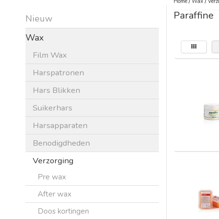
Home
/
Wax
/
Verz
Paraffine
Nieuw
Wax
Film Wax
Harspatronen
Hars Blikken
Suikerhars
Harsapparaten
Benodigdheden
Verzorging
Pre wax
After wax
Doos kortingen